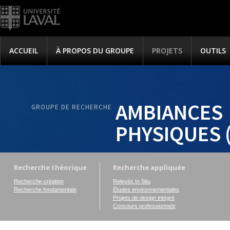
ACCUEIL
À PROPOS DU GROUPE
PROJETS
OUTILS
AMBIANCES
GROUPE DE RECHERCHE
PHYSIQUES 
Recherche théorique
Recherche appliquée
Recherche-création
Relevés In Situ
Recherche fondamentale
Études environnementales
Projets de design intégré
Concours professionnels