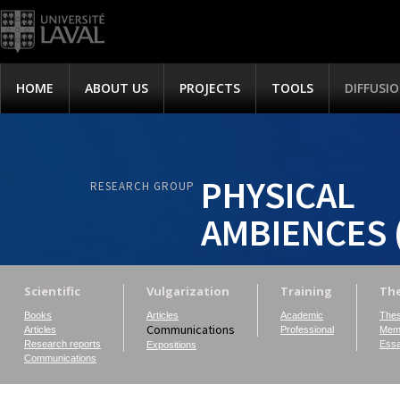
HOME
ABOUT US
PROJECTS
TOOLS
DIFFUSI
PHYSICAL
RESEARCH GROUP
AMBIENCES 
Scientific
Vulgarization
Training
The
Books
Articles
Academic
Thes
Communications
Articles
Professional
Memo
Research reports
Essa
Expositions
Communications