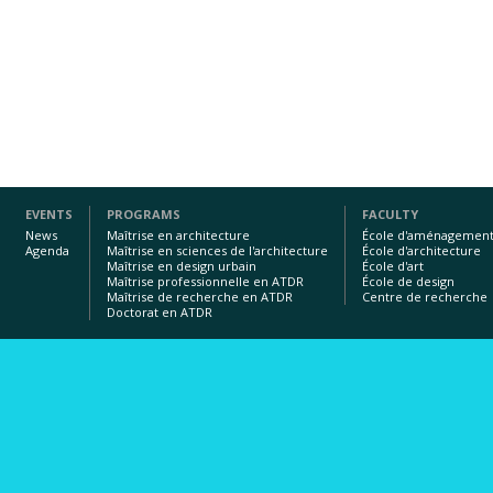
EVENTS
PROGRAMS
FACULTY
News
Maîtrise en architecture
École d'aménagemen
Agenda
Maîtrise en sciences de l'architecture
École d'architecture
Maîtrise en design urbain
École d'art
Maîtrise professionnelle en ATDR
École de design
Maîtrise de recherche en ATDR
Centre de recherche
Doctorat en ATDR